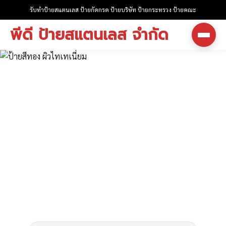
รับทำป้ายสแตนเลส ป้ายกัดกรด ป้ายบริษัท ป้ายกระทรวง ป้ายคณะ
พีดี ป้ายสแตนเลส จำกัด